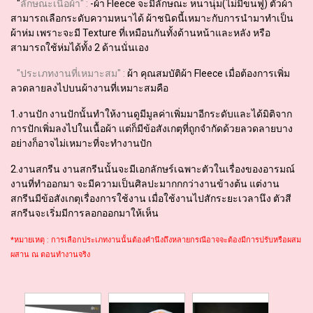
"
ลักษณะ​เนื้อผ้า"​ :
-ผ้า Fleece จะมีลักษณะ หนานุ่ม(ไม่มีขนฟู) ตัวผ้า
สามารถเลือกระดับความหนาได้ ผ้าชนิดนี้เหมาะกับการนำมาทำเป็น
ผ้าห่ม เพราะจะมี Texture ที่เหมือนกันทั้งด้านหน้าและหลัง หรือ
สามารถใช้ห่มได้ทั้ง 2 ด้านนั่นเอง
"ประเภทงานที่เหมาะสม" :
ผ้า คุณสมบัติผ้า Fleece เมื่อต้องการเพิ่ม
ลวดลายลงไปบนผ้างานที่เหมาะสมคือ
1.งานปัก งานปักนั้นทำให้งานดูมีมูลค่าเพิ่มมาอีกระดับและได้มิติจาก
การปักเพิ่มลงไปในเนื้อผ้า แต่ก็มีข้อสังเกตุที่ถูกจำกัดด้วยลวดลายบาง
อย่างก็อาจไม่เหมาะที่จะทำงานปัก
2.งานสกรีน งานสกรีนนั้นจะมีเอกลักษร์เฉพาะตัวในเรื่องของอารมณ์
งานที่ทำออกมา จะมีความเป็นศิลปะมากกกว่างานข้างต้น แต่งาน
สกรีนมีข้อสังเกตุเรื่องการใช้งาน เมื่อใช้งานไปสักระยะเวลานึง ตัวสี
สกรีนจะเริ่มมีการลอกออกมาให้เห็น
*หมายเหตุ : การเลือกประเภทงานนั้นต้องคำนึงถึงหลายกรณีอาจจะต้องมีการปรับหรือผสม
ผสาน ณ ตอนทำงานจริง