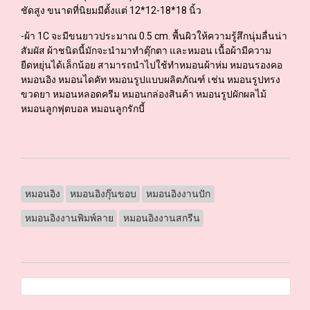
ชัดสูง ขนาดที่นิยมมีตั้งแต่ 12*12-18*18 นิ้ว
-ผ้า 1C จะมีขนยาวประมาณ 0.5 cm. พื้นผิวให้ความรู้สึกนุ่มลื่นน่า
สัมผัส ผ้าชนิดนี้มักจะนำมาทำตุ๊กตา และหมอน เนื้อผ้ามีความ
ยืดหยุ่นได้เล็กน้อย สามารถนำไปใช้ทำหมอนผ้าห่ม หมอนรองคอ
หมอนอิง หมอนไดคัท หมอนรูปแบบผลิตภัณฑ์ เช่น หมอนรูปทรง
ขวดยา หมอนหลอดครีม หมอนกล่องสินค้า หมอนรูปผักผลไม้
หมอนลูกฟุตบอล หมอนลูกรักบี้
หมอนอิง
หมอนอิงกุ๊นขอบ
หมอนอิงงานปัก
หมอนอิงงานพิมพ์ลาย
หมอนอิงงานสกรีน