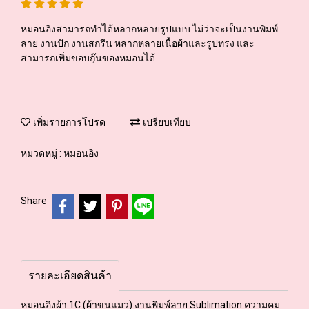
หมอนอิงสามารถทำได้หลากหลายรูปแบบ ไม่ว่าจะเป็นงานพิมพ์
ลาย งานปัก งานสกรีน หลากหลายเนื้อผ้าและรูปทรง และ
สามารถเพิ่มขอบกุ๊นของหมอนได้
เพิ่มรายการโปรด
เปรียบเทียบ
หมวดหมู่ :
หมอนอิง
Share
รายละเอียดสินค้า
หมอนอิงผ้า 1C (ผ้าขนแมว) งานพิมพ์ลาย Sublimation ความคม