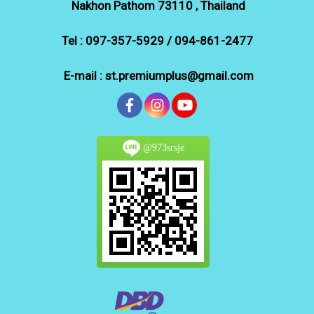
Nakhon Pathom 73110 , Thailand
Tel : 097-357-5929 / 094-861-2477
E-mail : st.premiumplus@gmail.com
@973srsje