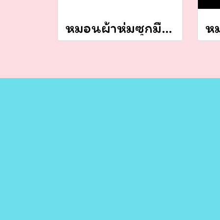
หมอนผ้าห่มซุกมือรูปทรงตามแบบ