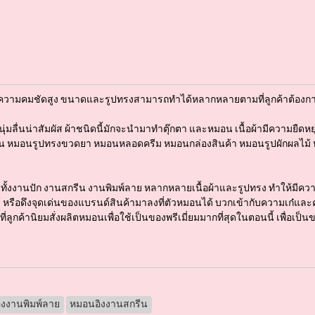
n ความคมชัดสูง ขนาดและรูปทรงสามารถทำได้หลากหลายตามที่ลูกค้าต้องก
กนุ่มลื่นน่าสัมผัส ผ้าชนิดนี้มักจะนำมาทำตุ๊กตา และหมอน เนื้อผ้ามีความยื
น หมอนรูปทรงขวดยา หมอนหลอดครีม หมอนกล่องสินค้า หมอนรูปผักผลไม้ ห
งงานปัก งานสกรีน งานพิมพ์ลาย หลากหลายเนื้อผ้าและรูปทรง ทำให้มีควา
 หรือดึงจุดเด่นของแบรนด์สินค้ามาลงที่ตัวหมอนได้ บวกเข้ากับความเก๋แล
ูกค้านิยมสั่งผลิตหมอนเพื่อใช้เป็นของพรีเมี่ยมมากที่สุดในตอนนี้​ เพื่อเป็นขอ
งงานพิมพ์ลาย
หมอนอิงงานสกรีน